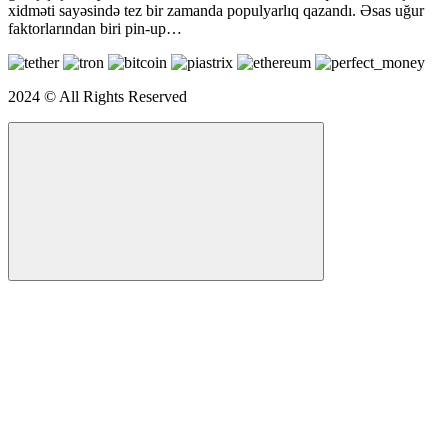
xidməti sayəsində tez bir zamanda populyarlıq qazandı. Əsas uğur
faktorlarından biri pin-up…
2024 © All Rights Reserved